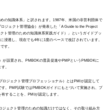
ための知識体系」と訳されます。1987年、米国の非営利団体で
ute：プロジェクト管理協会）が発表した「A Guide to the Project
dge（プロジェクト管理のための知識体系実践ガイド）」というガイドブッ
々に浸透し、現在でも4年に1度のペースで改訂されています。
版です。
J）が設置され、PMBOKの普及促進やPMPというPMBOKに
ます。
essional：プロジェクト管理プロフェッショナル）とはPMIが認定して
す。PMP試験ではPMBOKガイドにもとづいて実施され、プ
有することを、PMIが認定します。
プロジェクト管理のための知識だけではなく、その取り組み方