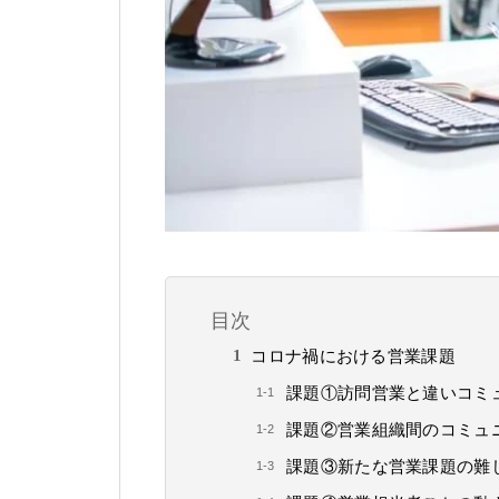
目次
コロナ禍における営業課題
課題①訪問営業と違いコミ
課題②営業組織間のコミュ
課題③新たな営業課題の難