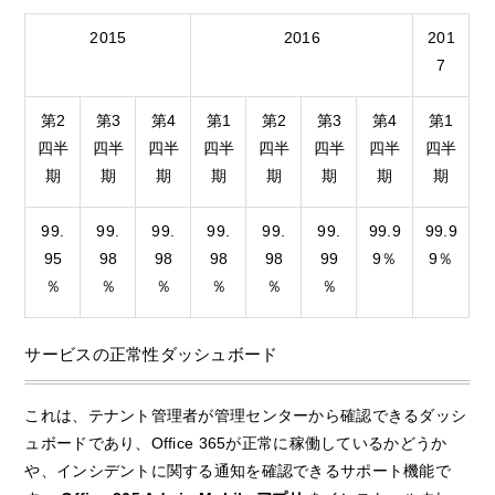
2015
2016
201
7
第2
第3
第4
第1
第2
第3
第4
第1
四半
四半
四半
四半
四半
四半
四半
四半
期
期
期
期
期
期
期
期
99.
99.
99.
99.
99.
99.
99.9
99.9
95
98
98
98
98
99
9％
9％
％
％
％
％
％
％
サービスの正常性ダッシュボード
これは、テナント管理者が管理センターから確認できるダッシ
ュボードであり、Office 365が正常に稼働しているかどうか
や、インシデントに関する通知を確認できるサポート機能で