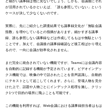
ど細かい議事録は他に見ないでしょう。しかも、会議後にそれ
が活用されているかといえば、「誰も参照していない」という
ケースが決して少なくないのです。
実際に、先にご紹介した調査結果でも議事録文化が「無駄会議
指数」を増やしているとの指摘があります。細かすぎる議事
録、誰も参照しない議事録などは作成してももはや無駄という
ことです。加えて、会議後の議事録確認など後工程ばかり増え
るので、一向に会議が効率化されません。
まだ完全に統合されていない機能ですが、Teamsには会議内容
を自動的に記録する機能が予定されています。ビデオインデッ
クス機能では、映像の中で話されたことを音声認識し、自動的
にテキストとして起こしてくれます。さらに、登場人物を見分
けた上で、話題や人物ごとにインデックス処理を施し、クリッ
ク1つで目的の場所に飛ぶことも可能です。
この機能を利用すれば、Web会議における議事録担当者はもは