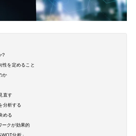
か?
向性を定めること
のか
見直す
境を分析する
決める
ワークが効果的
SWOT分析」