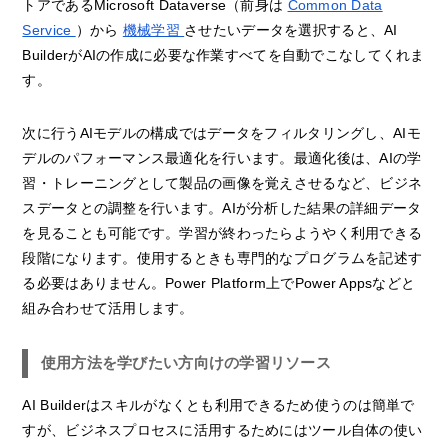
トアであるMicrosoft Dataverse（前身は
Common Data
Service
）から
機械学習
させたいデータを選択すると、AI
BuilderがAIの作成に必要な作業すべてを自動でこなしてくれま
す。
次に行うAIモデルの構成ではデータをフィルタリングし、AIモ
デルのパフォーマンス最適化を行います。最適化後は、AIの学
習・トレーニングとして製品の画像を覚えさせるなど、ビジネ
スデータとの調整を行います。AIが分析した結果の詳細データ
を見ることも可能です。学習が終わったらようやく利用できる
段階になります。使用するときも専門的なプログラムを記述す
る必要はありません。Power Platform上でPower Appsなどと
組み合わせて活用します。
使用方法を学びたい方向けの学習リソース
AI Builderはスキルがなくとも利用できるため使うのは簡単で
すが、ビジネスプロセスに活用するためにはツール自体の使い