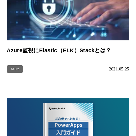
Azure監視にElastic（ELK）Stackとは？
2021.05.25
Azure