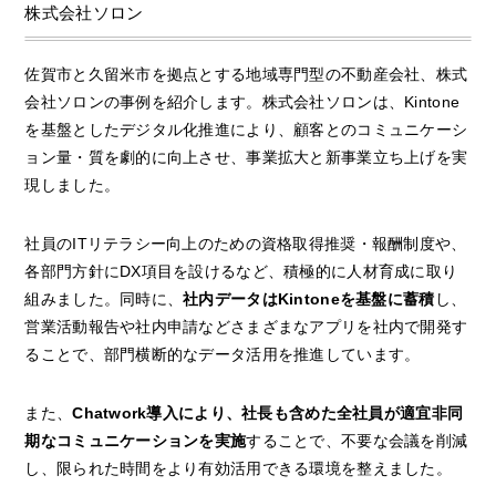
株式会社ソロン
佐賀市と久留米市を拠点とする地域専門型の不動産会社、株式
会社ソロンの事例を紹介します。株式会社ソロンは、Kintone
を基盤としたデジタル化推進により、顧客とのコミュニケーシ
ョン量・質を劇的に向上させ、事業拡大と新事業立ち上げを実
現しました。
社員のITリテラシー向上のための資格取得推奨・報酬制度や、
各部門方針にDX項目を設けるなど、積極的に人材育成に取り
組みました。同時に、
社内データはKintoneを基盤に蓄積
し、
営業活動報告や社内申請などさまざまなアプリを社内で開発す
ることで、部門横断的なデータ活用を推進しています。
また、
Chatwork導入により、社長も含めた全社員が適宜非同
期なコミュニケーションを実施
することで、不要な会議を削減
し、限られた時間をより有効活用できる環境を整えました。