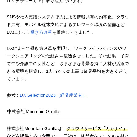
ITリテラシー向上に取り組んでいます。
SNSや社内稟議システム導入による情報共有の効率化、クラウ
ド共有、モバイル端末支給によるテレワーク環境の整備など、
DXによって
働き方改革
を推進してきました。
DXによって働き方改革を実現し、ワークライフバランスやワ
ークシェアリングの仕組みを浸透させました。その結果、子育
て中や介護中の女性など、さまざまな背景を持つ人材が活躍で
きる環境を構築し、1人当たり売上高は業界平均を大きく超え
ています。
参考：
DX Selection2023（経済産業省）
株式会社Mountain Gorilla
株式会社Mountain Gorillaは、
クラウドサービス「カカナイ」
などを提供するIT企業
です。同社は、経営者をデジタル人材と