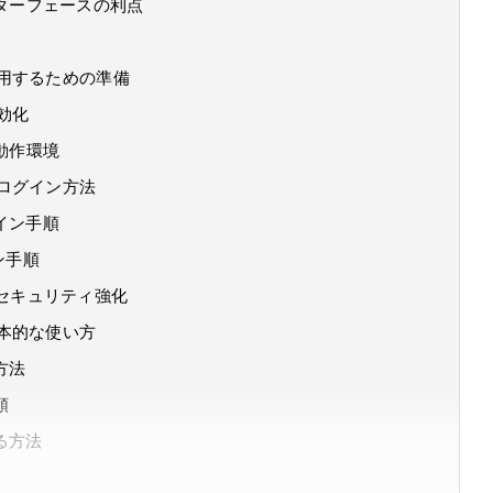
ターフェースの利点
leを利用するための準備
効化
動作環境
eへのログイン方法
イン手順
ン手順
セキュリティ強化
eの基本的な使い方
方法
順
る方法