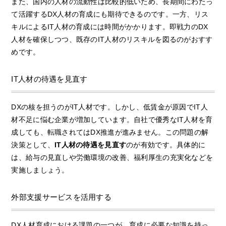
また、国内の人材の流動性は比較的低いため、長期間にわたっ
て活躍するDX人材の育成にも期待できるのです。一方、リス
キルによるIT人材の育成には時間がかかります。即戦力のDX
人材を確保しつつ、既存のIT人材のリスキルを図るのがおすす
めです。
IT人材の待遇を見直す
DXの核を担うのがIT人材です。しかし、低賃金が原因でIT人
材不足に悩む企業が増加しています。自社で優秀なIT人材を育
成しても、転職されてはDX推進が進みません。この問題の解
決策として、
IT人材の待遇を見直す
のが有効です。具体的に
は、給与の見直しや労働環境の改善、福利厚生の充実化などを
実施しましょう。
外部支援サービスを活用する
DX人材育成における課題の一つが、育成に必要な知識を持っ