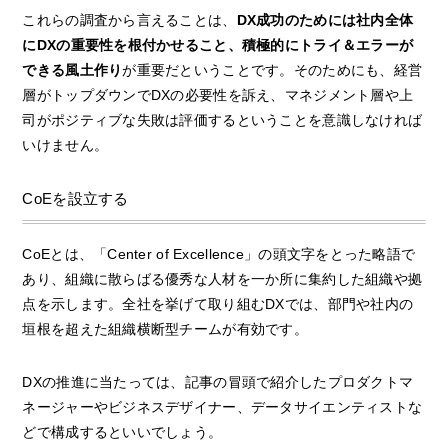
これらの調査から言えることは、
DX成功のためには社内全体
にDXの重要性を根付かせること、積極的にトライ＆エラーが
できる風土作り
が重要だということです。そのためにも、経営
層がトップダウンでDXの必要性を訴え、マネジメント層や上
司がポジティブな失敗は評価するということを意識しなければ
いけません。
CoEを設立する
CoEとは、「Center of Excellence」の頭文字をとった略語で
あり、組織に散らばる優秀な人材を一か所に集約した組織や拠
点を示します。全社を挙げて取り組むDXでは、部門や社内の
垣根を超えた組織横断型チームが有効です。
DXの推進に当たっては、記事の冒頭で紹介したプロダクトマ
ネージャーやビジネスデザイナー、データサイエンティストな
どで構成するといいでしょう。