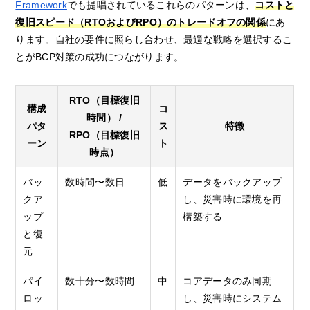
Framework
でも提唱されているこれらのパターンは、
コストと
復旧スピード（RTOおよびRPO）のトレードオフの関係
にあ
ります。自社の要件に照らし合わせ、最適な戦略を選択するこ
とがBCP対策の成功につながります。
RTO（目標復旧
構成
コ
時間） /
パタ
ス
特徴
RPO（目標復旧
ーン
ト
時点）
バッ
数時間〜数日
低
データをバックアップ
クア
し、災害時に環境を再
ップ
構築する
と復
元
パイ
数十分〜数時間
中
コアデータのみ同期
ロッ
し、災害時にシステム