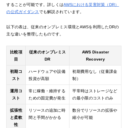
することが可能です。詳しくは
AWSにおける災害対策（DR）
の公式ガイダンス
でも解説されています。
以下の表は、従来のオンプレミス環境とAWSを利用したDRの
主な違いを整理したものです。
比較項
従来のオンプレミス
AWS Disaster
目
DR
Recovery
初期コ
ハードウェアや設備
初期費用なし（従量課金
スト
投資が高額
制）
運用コ
常に稼働・維持する
平常時はストレージなど
スト
ための固定費が発生
の最小限のコストのみ
拡張性
リソースの追加に時
数分でリソースの拡張や
と柔軟
間と手間がかかる
縮小が可能
性