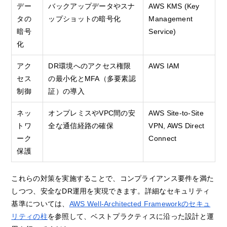
デー
バックアップデータやスナ
AWS KMS (Key
タの
ップショットの暗号化
Management
暗号
Service)
化
アク
DR環境へのアクセス権限
AWS IAM
セス
の最小化とMFA（多要素認
制御
証）の導入
ネッ
オンプレミスやVPC間の安
AWS Site-to-Site
トワ
全な通信経路の確保
VPN, AWS Direct
ーク
Connect
保護
これらの対策を実施することで、コンプライアンス要件を満た
しつつ、安全なDR運用を実現できます。詳細なセキュリティ
基準については、
AWS Well-Architected Frameworkのセキュ
リティの柱
を参照して、ベストプラクティスに沿った設計と運