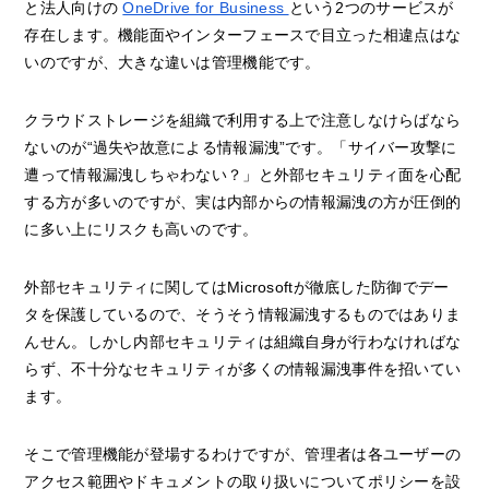
と法人向けの
OneDrive for Business
という2つのサービスが
存在します。機能面やインターフェースで目立った相違点はな
いのですが、大きな違いは管理機能です。
クラウドストレージを組織で利用する上で注意しなけらばなら
ないのが“過失や故意による情報漏洩”です。「サイバー攻撃に
遭って情報漏洩しちゃわない？」と外部セキュリティ面を心配
する方が多いのですが、実は内部からの情報漏洩の方が圧倒的
に多い上にリスクも高いのです。
外部セキュリティに関してはMicrosoftが徹底した防御でデー
タを保護しているので、そうそう情報漏洩するものではありま
んせん。しかし内部セキュリティは組織自身が行わなければな
らず、不十分なセキュリティが多くの情報漏洩事件を招いてい
ます。
そこで管理機能が登場するわけですが、管理者は各ユーザーの
アクセス範囲やドキュメントの取り扱いについてポリシーを設