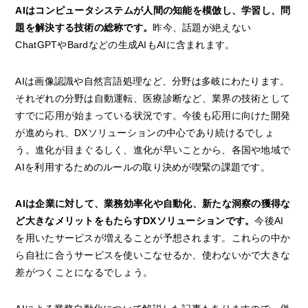
AIはコンピュータシステムが人間の知能を模倣し、学習し、問
題を解決する技術の総称です。
昨今、話題が絶えない
ChatGPTやBardなどの生成AIもAIに含まれます。
AIは画像認識や自然言語処理など、分野は多岐にわたります。
それぞれの分野は自動運転、医療診断など、業界の技術として
すでに応用が始まっている状況です。今後も応用に向けた開発
が進められ、DXソリューションの中心であり続けるでしょ
う。進化が目まぐるしく、進化が早いことから、各国や地域で
AIを利用するためのルールの取り決めが喫緊の課題です。
AIは企業に対して、業務効率化や自動化、新たな洞察の獲得な
ど大きなメリットをもたらすDXソリューションです。
今後AI
を用いたサービスが増えることが予想されます。これらの中か
ら自社に合うサービスを使いこなせるか、使わないかで大きな
差がつくことになるでしょう。