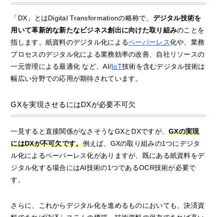
「DX」とはDigital Transformationの略称で、
デジタル技術を
用いて革新的な新たなビジネス創出に向けた取り組み
のことを
指します。紙資料のデジタル化による
ペーパーレス
化や、業務
プロセスのデジタル化による業務効率の改善、自社リソースの
一元管理による最適化 など、AI/
IoT
技術を含むデジタル技術は
幅広い分野での応用が期待されています。
GXを実現させるにはDXが必要不可欠
一見すると直接関係がなさそうなGXとDXですが、
GXの実現
にはDXが不可欠です。
例えば、GXの取り組みの1つにデジタ
ル化によるペーパーレス化がありますが、既にある紙資料をデ
ジタル化する場合にはAI技術の1つであるOCR技術が必要で
す。
さらに、これからデジタル化を進めるものにおいても、決済資