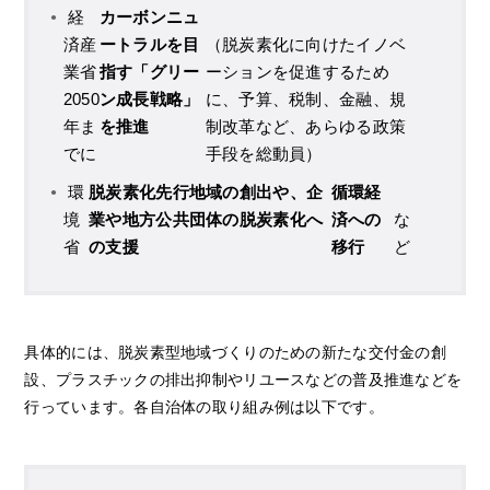
経
カーボンニュ
済産
ートラルを目
（脱炭素化に向けたイノベ
業省
指す「グリー
ーションを促進するため
2050
ン成長戦略」
に、予算、税制、金融、規
年ま
を推進
制改革など、あらゆる政策
でに
手段を総動員）
環
脱炭素化先行地域の創出や、企
循環経
境
業や地方公共団体の脱炭素化へ
済への
な
省
の支援
移行
ど
具体的には、脱炭素型地域づくりのための新たな交付金の創
設、プラスチックの排出抑制やリユースなどの普及推進などを
行っています。各自治体の取り組み例は以下です。