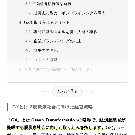
GX経済移行債を発行
成長志向型カーボンプライシングを導入
GXを取り入れるメリット
専門知識やスキルを持つ人材の確保
企業ブランディングの向上
競争力の強化
コストの削減
企業と産学官が協働する「GXリーグ」
もっと見る
GXとは？脱炭素社会に向けた経営戦略
「GX」とは Green Transformationの略称で、経済産業省が
提唱する脱炭素社会に向けた取り組みを指します。
GXはカー
ボンニュートラル実現のため、地球温暖化による気候変動や異