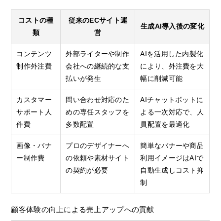
コストの種
従来のECサイト運
生成AI導入後の変化
類
営
コンテンツ
外部ライターや制作
AIを活用した内製化
制作外注費
会社への継続的な支
により、外注費を大
払いが発生
幅に削減可能
カスタマー
問い合わせ対応のた
AIチャットボットに
サポート人
めの専任スタッフを
よる一次対応で、人
件費
多数配置
員配置を最適化
画像・バナ
プロのデザイナーへ
簡単なバナーや商品
ー制作費
の依頼や素材サイト
利用イメージはAIで
の契約が必要
自動生成しコスト抑
制
顧客体験の向上による売上アップへの貢献