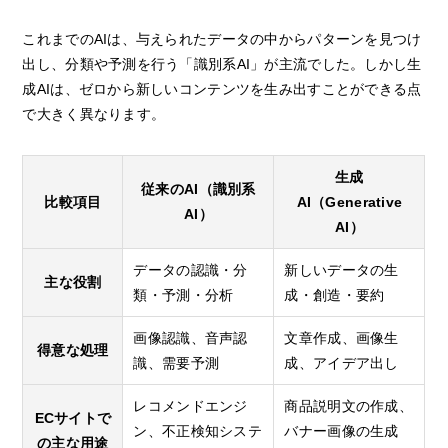
これまでのAIは、与えられたデータの中からパターンを見つけ
出し、分類や予測を行う「識別系AI」が主流でした。しかし生
成AIは、ゼロから新しいコンテンツを生み出すことができる点
で大きく異なります。
生成
従来のAI（識別系
比較項目
AI（Generative
AI）
AI）
データの認識・分
新しいデータの生
主な役割
類・予測・分析
成・創造・要約
画像認識、音声認
文章作成、画像生
得意な処理
識、需要予測
成、アイデア出し
レコメンドエンジ
商品説明文の作成、
ECサイトで
ン、不正検知システ
バナー画像の生成
の主な用途