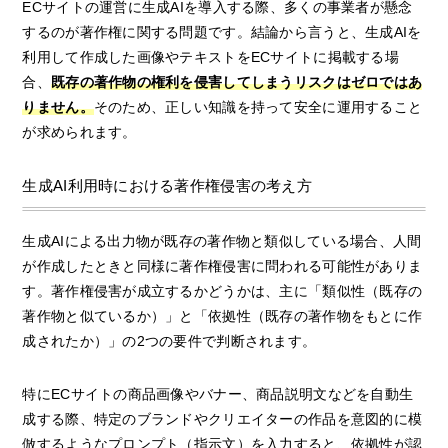
ECサイトの運営に生成AIを導入する際、多くの事業者が懸念
するのが著作権に関する問題です。結論から言うと、生成AIを
利用して作成した画像やテキストをECサイトに掲載する場
合、
既存の著作物の権利を侵害してしまうリスクはゼロではあ
りません。
そのため、正しい知識を持って安全に運用すること
が求められます。
生成AI利用時における著作権侵害の考え方
生成AIによる出力物が既存の著作物と類似している場合、人間
が作成したときと同様に著作権侵害に問われる可能性がありま
す。著作権侵害が成立するかどうかは、主に「類似性（既存の
著作物と似ているか）」と「依拠性（既存の著作物をもとに作
成されたか）」の2つの要件で判断されます。
特にECサイトの商品画像やバナー、商品説明文などを自動生
成する際、特定のブランドやクリエイターの作品を意図的に模
倣するようなプロンプト（指示文）を入力すると、依拠性が認