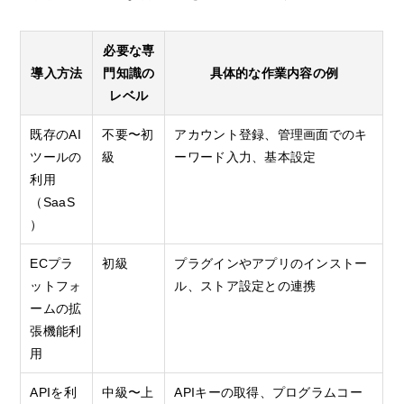
必要な専
導入方法
門知識の
具体的な作業内容の例
レベル
既存のAI
不要〜初
アカウント登録、管理画面でのキ
ツールの
級
ーワード入力、基本設定
利用
（SaaS
）
ECプラ
初級
プラグインやアプリのインストー
ットフォ
ル、ストア設定との連携
ームの拡
張機能利
用
APIを利
中級〜上
APIキーの取得、プログラムコー