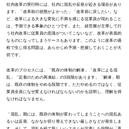
社内改革の実行時には、社内に混乱や反発が起きる場合があり
ます。「改革前の状態がよかった」「改革前に戻したい」な
ど、改革による大きな変化に不満を感じる従業員が現れること
は、予測できる事象のひとつです。また、経営層が主導して行
う社内改革に従業員の意識がついてこないなど、改革が表面的
なものになってしまうケースもあります。このように改革の過
程で生じ得る問題は、あらかじめ予測・把握しておくことが大
切です。
改革のプロセスには、「既存の体制の解凍」「改革による混
乱」「定着のための再凍結」の3段階があります。「解凍」期
は、既存の体制をやめる段階です。ただやめるのではなく、従
業員全員になぜ変えなければならないのかを説明し、理解を得
なければなりません。
「混乱」期には、既存の体制が変わってしまうことへの混乱あ
るいは反発、なかなか切り替えできない厳しさなどが発生しま
す。そして、混乱を経て新しいシステムが定着した段階が「再