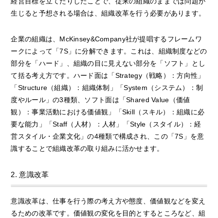
経営目標を立てたりしたことで、従来の組織のままでは問題が
生じると予想される場合は、組織改革を行う必要があります。
企業の組織は、McKinsey&Company社が提唱するフレームワ
ークによって「7S」に分解できます。これは、組織制度などの
部分を「ハード」、組織の目に見えない部分を「ソフト」とし
て括る考え方です。ハード面は「Strategy（戦略）：方向性」
「Structure（組織）：組織体制」「System（システム）：制
度やルール」の3種類、ソフト面は「Shared Value（価値
観）：事業活動における価値観」「Skill（スキル）：組織に必
要な能力」「Staff（人材）：人材」「Style（スタイル）：経
営スタイル・企業文化」の4種類で構成され、この「7S」を意
識することで組織改革の取り組みに活かせます。
2. 意識改革
意識改革は、仕事を行う際の考え方や態度、価値観などを変え
るための改革です。価値観の変化を目的とするところなど、組