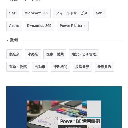
SAP
Microsoft 365
フィールドサービス
AWS
Azure
Dynamics 365
Power Platform
業種
●
製造業
小売業
医療・製薬
建設・ビル管理
運輸・物流
自動車
行政機関
放送業界
業種共通