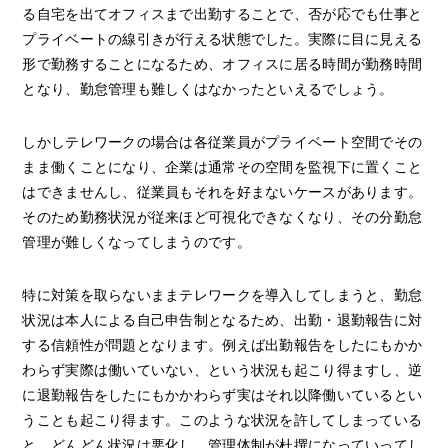
る自宅を出てオフィスまで出勤することで、否が応でも仕事と
プライベートの線引きが行える状態でした。実際に目に見える
形で勤務することになるため、オフィスに居る時間が勤務時間
となり、勤怠管理も難しくはなかったといえるでしょう。
しかしテレワークの場合は各従業員がプライベート空間でその
まま働くことになり、企業は通常その空間を監視下に置くこと
はできませんし、従業員もそれを好まないケースがあります。
そのため勤務状況が従来ほど可視化できなくなり、その分勤怠
管理が難しくなってしまうのです。
特に対策を取らないままテレワークを導入してしまうと、勤怠
状況は本人による自己申告制となるため、出勤・退勤報告に対
する信頼性が問題となります。例えば出勤報告をしたにもかか
わらず実際は働いていない、という状況も起こり得ますし、逆
に退勤報告をしたにもかかわらず実はそれ以降働いているとい
うことも起こり得ます。このような状況を許してしまっている
と、どんどん状況は悪化し、管理体制が杜撰になっていってし