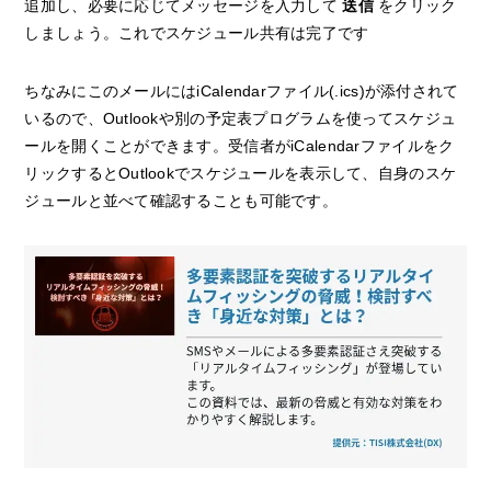
追加し、必要に応じてメッセージを入力して
送信
をクリック
しましょう。これでスケジュール共有は完了です
ちなみにこのメールにはiCalendarファイル(.ics)が添付されて
いるので、Outlookや別の予定表プログラムを使ってスケジュ
ールを開くことができます。受信者がiCalendarファイルをク
リックするとOutlookでスケジュールを表示して、自身のスケ
ジュールと並べて確認することも可能です。