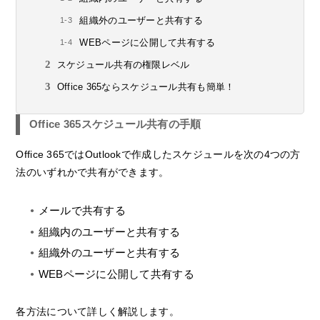
組織外のユーザーと共有する
WEBページに公開して共有する
スケジュール共有の権限レベル
Office 365ならスケジュール共有も簡単！
Office 365スケジュール共有の手順
Office 365ではOutlookで作成したスケジュールを次の4つの方
法のいずれかで共有ができます。
メールで共有する
組織内のユーザーと共有する
組織外のユーザーと共有する
WEBページに公開して共有する
各方法について詳しく解説します。