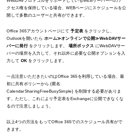
WebDAVプロトコルをサポートしているWEBサーバーへのア
クセス権を保持している場合、WEBページにスケジュールを公
開して多数のユーザーと共有ができます。
Office 365アカウントページにて
予定表
をクリックし、
Outlookを開いたら
ホーム≫オンラインで公開≫WebDAVサー
バーに発行
をクリックします。
場所ボックス
にWebDAVサー
バーの場所を入力して、それ以外に必要な公開オプションを入
力して
OK
をクリックします。
一点注意いただきたいのはOffice 365を利用している場合、最
初に共有ポリシーから {匿名:
CalendarSharingFreeBusySimple} を削除する必要がありま
す。ただし、これにより予定表をExchangeに公開できなくな
るので注意しましょう。
以上4つの方法をもってOffice 365でのスケジュール共有がで
きます。