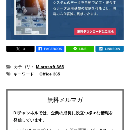
カテゴリ：
Microsoft 365
キーワード：
Office 365
無料メルマガ
DIチャンネルでは、企業の成長に役立つ様々な情報を
発信しています。