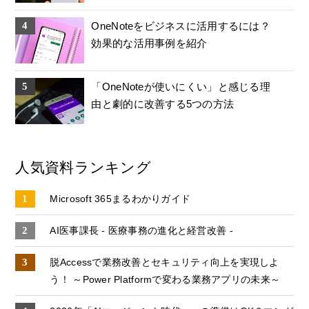
OneNoteをビジネスに活用するには？
効果的な活用事例を紹介
「OneNoteが使いにくい」と感じる理
由と劇的に改善する5つの方法
人気資料ランキング
Microsoft 365まるわかりガイド
AI医事課長 - 医療事務の進化と経営改善 -
脱Accessで業務改善とセキュリティ向上を実現しよ
う！ ～Power Platformで変わる業務アプリの未来～