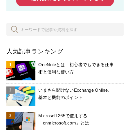
人気記事ランキング
OneNoteとは｜初心者でもできる仕事
術と便利な使い方
いまさら聞けないExchange Online、
基本と機能のポイント
Microsoft 365で使用する
「onmicrosoft.com」とは