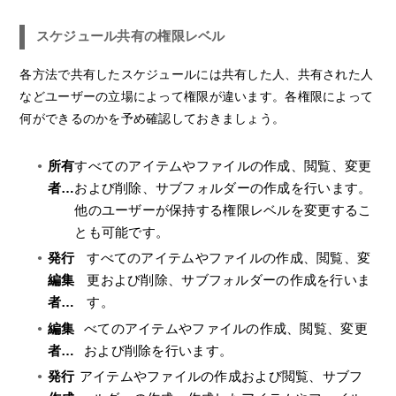
スケジュール共有の権限レベル
各方法で共有したスケジュールには共有した人、共有された人
などユーザーの立場によって権限が違います。各権限によって
何ができるのかを予め確認しておきましょう。
所有
すべてのアイテムやファイルの作成、閲覧、変更
者…
および削除、サブフォルダーの作成を行います。
他のユーザーが保持する権限レベルを変更するこ
とも可能です。
発行
すべてのアイテムやファイルの作成、閲覧、変
編集
更および削除、サブフォルダーの作成を行いま
者…
す。
編集
べてのアイテムやファイルの作成、閲覧、変更
者…
および削除を行います。
発行
アイテムやファイルの作成および閲覧、サブフ