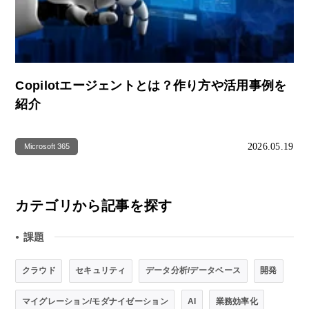
Copilotエージェントとは？作り方や活用事例を
紹介
2026.05.19
Microsoft 365
カテゴリから記事を探す
課題
●
クラウド
セキュリティ
データ分析/データベース
開発
マイグレーション/モダナイゼーション
AI
業務効率化