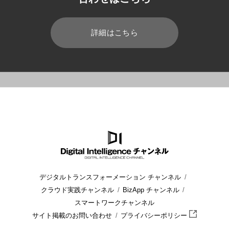
詳細はこちら
HOME
ブログ
Microsoft 365
Office 365スケジュール共有の
デジタルトランスフォーメーション チャンネル
クラウド実践チャンネル
BizApp チャンネル
スマートワークチャンネル
サイト掲載のお問い合わせ
プライバシーポリシー