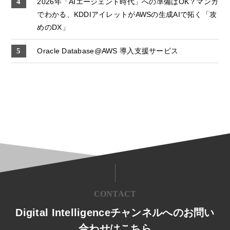
2026年「AIエージェント時代」への準備はOK？マンガ
でわかる、KDDIアイレットがAWSの生成AIで拓く「攻
めのDX」
Oracle Database@AWS 導入支援サービス
CONTACT
Digital Intelligenceチャンネルへのお問い
合わせはこちら