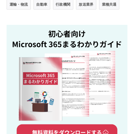
運輸・物流
自動車
行政機関
放送業界
業種共通