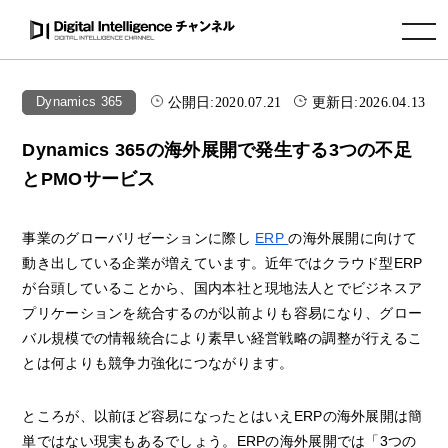
toggle navigation
公開日:
2020.07.21
更新日:
2026.04.13
Dynamics 365
Dynamics 365の海外展開で発生する3つの不足
とPMOサービス
事業のグローバリゼーションに際し
ERP
の海外展開に向けて
動き出している企業が増えています。近年ではクラウド型ERP
が台頭していることから、国内本社と現地法人とでビジネスア
プリケーションを統合するのが以前よりも容易になり、グロー
バル規模での情報統合により素早い経営戦略の調整が行えるこ
とは何よりも競争力強化につながります。
ところが、以前ほど容易になったとはいえERPの海外展開は簡
単ではない現実もあるでしょう。ERPの海外展開では「3つの