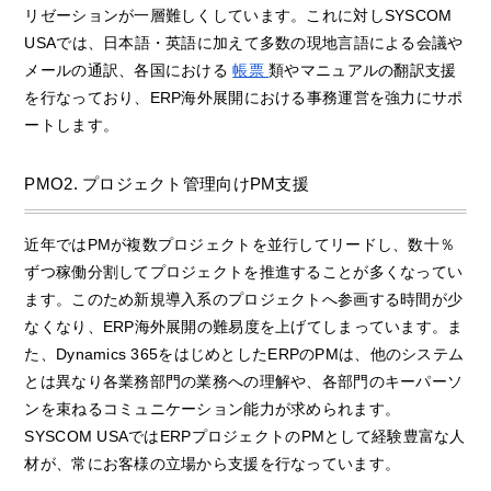
リゼーションが一層難しくしています。これに対しSYSCOM
USAでは、日本語・英語に加えて多数の現地言語による会議や
メールの通訳、各国における
帳票
類やマニュアルの翻訳支援
を行なっており、ERP海外展開における事務運営を強力にサポ
ートします。
PMO2. プロジェクト管理向けPM支援
近年ではPMが複数プロジェクトを並行してリードし、数十％
ずつ稼働分割してプロジェクトを推進することが多くなってい
ます。このため新規導入系のプロジェクトへ参画する時間が少
なくなり、ERP海外展開の難易度を上げてしまっています。ま
た、Dynamics 365をはじめとしたERPのPMは、他のシステム
とは異なり各業務部門の業務への理解や、各部門のキーパーソ
ンを束ねるコミュニケーション能力が求められます。
SYSCOM USAではERPプロジェクトのPMとして経験豊富な人
材が、常にお客様の立場から支援を行なっています。