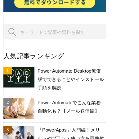
人気記事ランキング
Power Automate Desktop無償
版でできることやインストール
手順を解説
Power Automateでこんな業務
自動化も？【メール送信編】
「PowerApps」入門編！メリ
ットやプラン・使い方を画像付