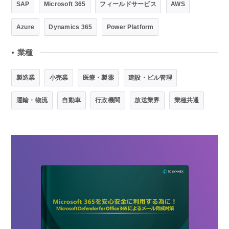
SAP
Microsoft 365
フィールドサービス
AWS
Azure
Dynamics 365
Power Platform
業種
●
製造業
小売業
医療・製薬
建設・ビル管理
運輸・物流
自動車
行政機関
放送業界
業種共通