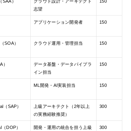
ate（SAA）
クラウド設計・アーキテクト
150
志望
アプリケーション開発者
150
ate（SOA）
クラウド運用・管理担当
150
DEA）
データ基盤・データパイプラ
150
イン担当
ML開発・AI実装担当
150
ional（SAP）
上級アーキテクト（2年以上
300
の実務経験推奨）
onal（DOP）
開発・運用の統合を担う上級
300