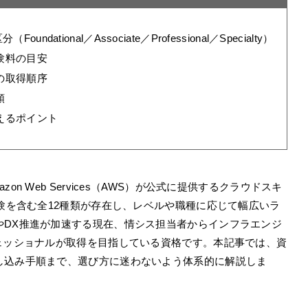
ational／Associate／Professional／Specialty）
験料の目安
の取得順序
順
えるポイント
、Amazon Web Services（AWS）が公式に提供するクラウドスキ
試験を含む全12種類が存在し、レベルや職種に応じて幅広いラ
やDX推進が加速する現在、情シス担当者からインフラエンジ
ェッショナルが取得を目指している資格です。本記事では、資
し込み手順まで、選び方に迷わないよう体系的に解説しま