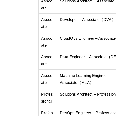
Associ
Solutions Architect – Associ
ate
Associ
Developer – Associate（DVA）
ate
Associ
CloudOps Engineer – Associ
ate
Associ
Data Engineer – Associate（
ate
Associ
Machine Learning Engineer –
ate
Associate（MLA）
Profes
Solutions Architect – Profess
sional
Profes
DevOps Engineer – Professi