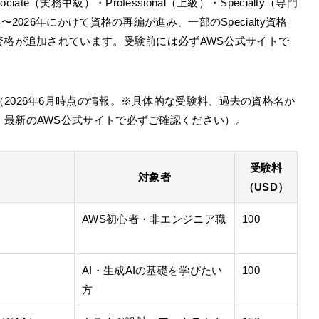
ciate（実務中級）・Professional（上級）・Specialty（専門
2026年にかけて資格の再編が進み、一部のSpecialty資格
資格が追加されています。受験前には必ずAWS公式サイトで
2026年6月時点の情報。※具体的な受験料、過去の資格名か
、最新のAWS公式サイトで必ずご確認ください）。
受験料
対象者
（USD）
AWS初心者・非エンジニア職
100
AI・生成AIの基礎を学びたい
100
方