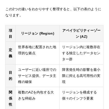
この2つの違いをわかりやすく整理すると、以下の表のように
なります。
項
アベイラビリティーゾー
リージョン (Region)
目
ン (AZ)
世界各地に配置された地
リージョン内に複数存在
定
理的な拠点
する独立したデータセン
義
ター群
ユーザーに近い場所での
障害発生時の影響を最小
目
サービス提供、データ主
限に抑える高可用性の実
的
権の確保
現
関
複数のAZを内包する大
リージョンを構成する
係
きな枠組み
個々のインフラ要素
性