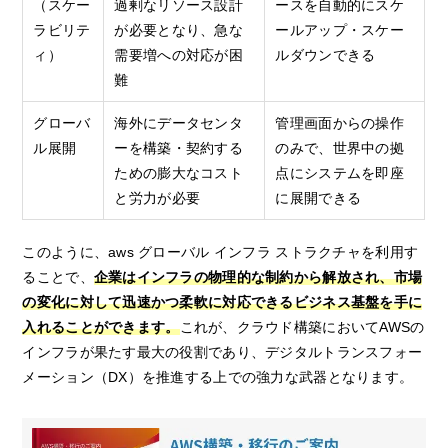
（スケー
過剰なリソース設計
ースを自動的にスケ
ラビリテ
が必要となり、急な
ールアップ・スケー
ィ）
需要増への対応が困
ルダウンできる
難
グローバ
海外にデータセンタ
管理画面からの操作
ル展開
ーを構築・契約する
のみで、世界中の拠
ための膨大なコスト
点にシステムを即座
と労力が必要
に展開できる
このように、aws グローバル インフラ ストラクチャを利用す
ることで、
企業はインフラの物理的な制約から解放され、市場
の変化に対して迅速かつ柔軟に対応できるビジネス基盤を手に
入れることができます。
これが、クラウド構築においてAWSの
インフラが果たす最大の役割であり、デジタルトランスフォー
メーション（DX）を推進する上での強力な武器となります。