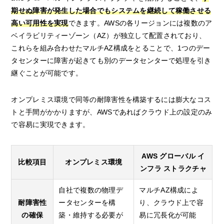
期せぬ障害が発生した場合でもシステムを継続して稼働させる
高い可用性を実現
できます。AWSの各リージョンには複数のア
ベイラビリティーゾーン（AZ）が独立して配置されており、
これらを組み合わせたマルチAZ構成をとることで、1つのデー
タセンターに障害が起きても別のデータセンターで処理を引き
継ぐことが可能です。
オンプレミス環境で同等の耐障害性を構築するには膨大なコス
トと手間がかかりますが、AWSであればクラウド上の設定のみ
で容易に実現できます。
AWS グローバル イ
比較項目
オンプレミス環境
ンフラ ストラクチャ
自社で複数の物理デ
マルチAZ構成によ
耐障害性
ータセンターを構
り、クラウド上で容
の確保
築・維持する必要が
易に冗長化が可能