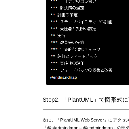
Step2. 「PlantUML」で図形
次に、「PlantUML Web Server」
「@startmindmap～@endmindma