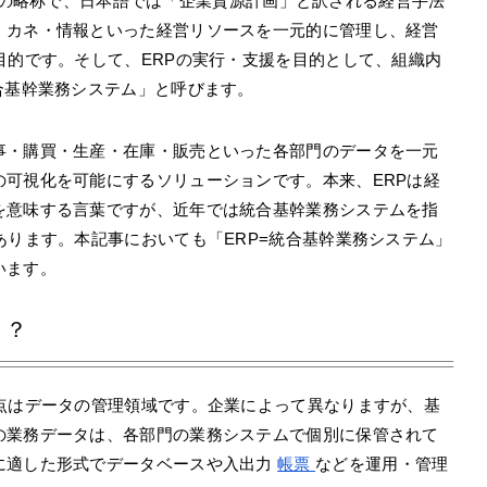
Planning」の略称で、日本語では「企業資源計画」と訳される経営手法
・カネ・情報といった経営リソースを一元的に管理し、経営
目的です。そして、ERPの実行・支援を目的として、組織内
合基幹業務システム」と呼びます。
事・購買・生産・在庫・販売といった各部門のデータを一元
の可視化を可能にするソリューションです。本来、ERPは経
を意味する言葉ですが、近年では統合基幹業務システムを指
あります。本記事においても「ERP=統合基幹業務システム」
います。
う？
違点はデータの管理領域です。企業によって異なりますが、基
の業務データは、各部門の業務システムで個別に保管されて
に適した形式でデータベースや入出力
帳票
などを運用・管理