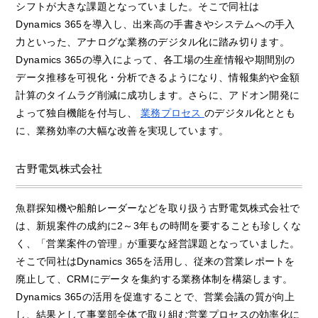
シフトが大きな課題となっていました。そこで同社は
Dynamics 365を導入し、出来高の手書きやシステムへの手入
力といった、アナログな業務のデジタル化に踏み切ります。
Dynamics 365の導入によって、各工場の生産情報や期間別の
データ推移を可視化・分析できるようになり、情報集約や金額
計算のタイムラグ削減に成功します。さらに、アドオン開発に
よって独自機能を付与し、
業務プロセス
のデジタル化ととも
に、業務効率の大幅な改善を実現しています。
古野電気株式会社
魚群探知機や船舶レーダーなどを取り扱う古野電気株式会社で
は、新規案件の成約に2～3年もの時間を要することも珍しくな
く、「営業案件の管理」が重要な経営課題となっていました。
そこで同社はDynamics 365を活用し、従来の営業レポートを
廃止して、CRMにデータを集約する業務体制を構築します。
Dynamics 365の活用を促進することで、営業会議の質が向上
し、結果として事業部全体で取り組む営業プロセスの効率化に