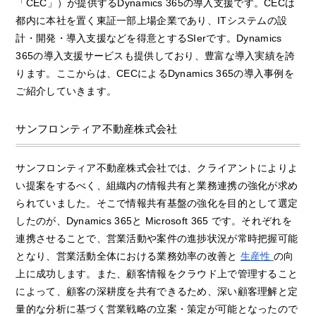
「CEC」）が提供するDynamics 365の導入支援です。CECは
都内に本社を置く東証一部上場企業であり、ITシステムの設
計・開発・導入支援などを得意とするSIerです。Dynamics
365の導入支援サービスも提供しており、豊富な導入実績を誇
ります。ここからは、CECによるDynamics 365の導入事例を
ご紹介していきます。
サンフロンティア不動産株式会社
サンフロンティア不動産株式会社では、クライアントによりよ
い提案をするべく、組織内の情報共有と業務連携の強化が求め
られていました。そこで情報共有基盤の強化を目的として選定
したのが、Dynamics 365と
Microsoft 365
です。それぞれを
連携させることで、営業活動や案件の進捗状況が常時把握可能
となり、営業活動全体における業務効率の改善と
生産性
の向
上に成功します。また、顧客情報をクラウド上で管理すること
によって、顧客の深耕度を共有できるため、深い顧客理解と定
量的な分析に基づく営業戦略の立案・策定が可能となったので