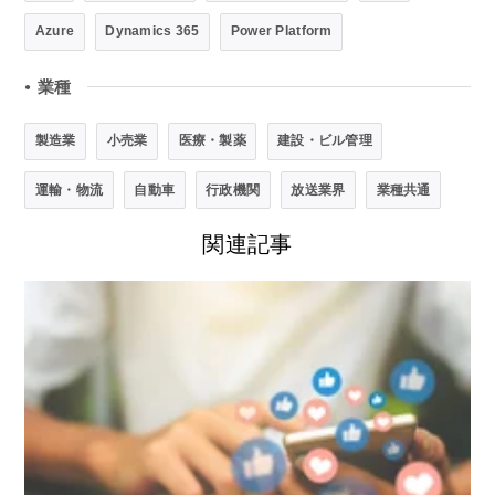
Azure
Dynamics 365
Power Platform
業種
●
製造業
小売業
医療・製薬
建設・ビル管理
運輸・物流
自動車
行政機関
放送業界
業種共通
関連記事