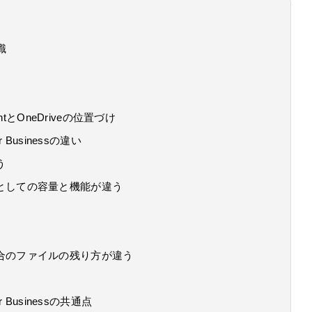
識
ointとOneDriveの位置づけ
for Businessの違い
う
としての容量と機能が違う
合のファイルの残り方が違う
 for Businessの共通点