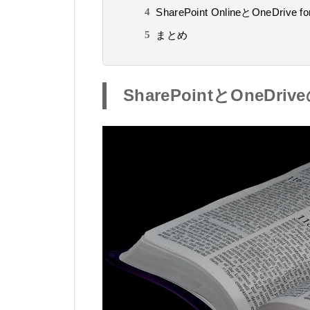
SharePoint OnlineとOneDri
まとめ
SharePointとOneDr