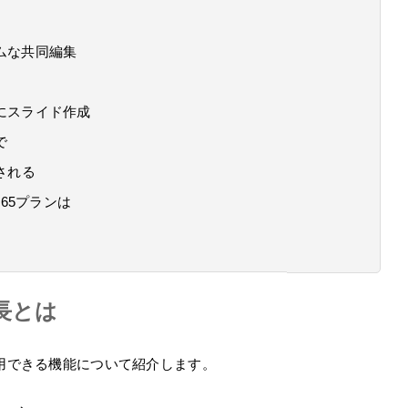
ムな共同編集
にスライド作成
で
トされる
 365プランは
特長とは
で使用できる機能について紹介します。