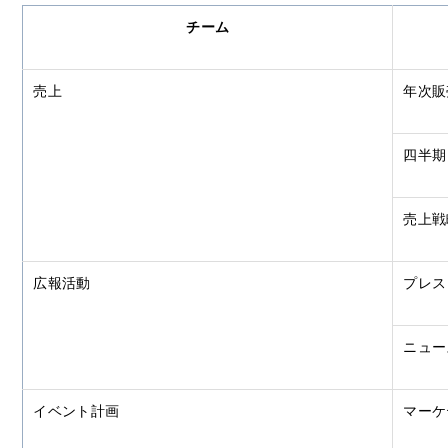
チーム
売上
年次販
四半期
売上戦
広報活動
プレス
ニュー
イベント計画
マーケ