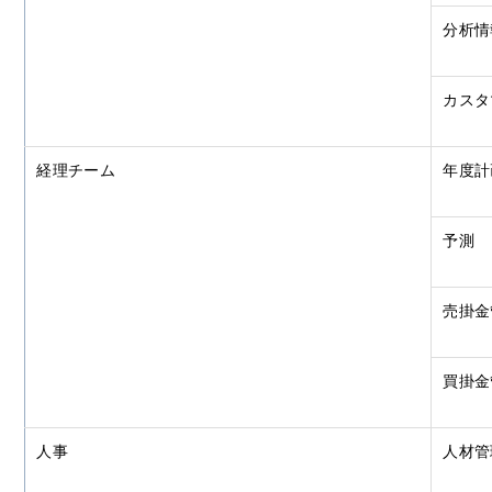
分析情
カスタ
経理チーム
年度計
予測
売掛金
買掛金
人事
人材管