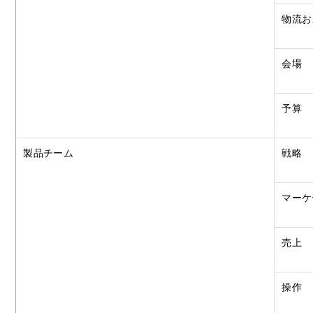
物流お
会場
予算
製品チーム
戦略
マーケ
売上
操作