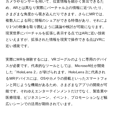
カメラやセンサーを用いて、位置情報を細かく算出できるた
め、ARとは異なり実際にバーチャル上の情報に近づいたり、
さまざまな角度から覗き込んだりできます。さらにMRでは、
複数人による同じ情報のシェアができる特徴があり、それによ
り1つの映像を取り囲むように議論や検討が可能になります。
現実世界にバーチャルを拡張し表示する点ではARに近い技術
といえますが、拡張された情報を現実で操作できる点はVRに
近い感覚です。
実際にMRを体験するには、VRゴーグルのように専用のデバイ
スが必要です。代表的なツールとしては、Microsoft社が開発
した「HoloLens 2」が挙げられます。HoloLens 2に代表され
るMRデバイスには、OSやカメラの搭載といったスマートフォ
ンと同じような機能があるため、さまざまなアプリの開発が可
能です。それゆえエンターテインメントだけでなく、製造業や
医療現場、ビジネスシーン、イベント、プロモーションなど幅
広いシーンでの活用が期待されています。