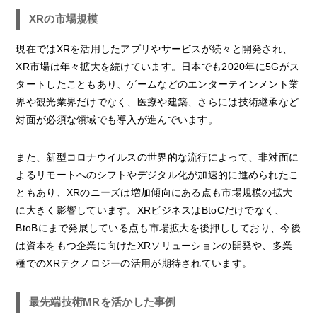
XRの市場規模
現在ではXRを活用したアプリやサービスが続々と開発され、
XR市場は年々拡大を続けています。日本でも2020年に5Gがス
タートしたこともあり、ゲームなどのエンターテインメント業
界や観光業界だけでなく、医療や建築、さらには技術継承など
対面が必須な領域でも導入が進んでいます。
また、新型コロナウイルスの世界的な流行によって、非対面に
よるリモートへのシフトやデジタル化が加速的に進められたこ
ともあり、XRのニーズは増加傾向にある点も市場規模の拡大
に大きく影響しています。XRビジネスはBtoCだけでなく、
BtoBにまで発展している点も市場拡大を後押ししており、今後
は資本をもつ企業に向けたXRソリューションの開発や、多業
種でのXRテクノロジーの活用が期待されています。
最先端技術MRを活かした事例