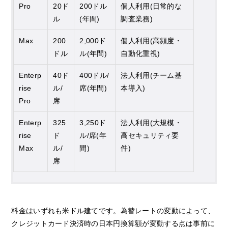
Pro
20ド
200ドル
個人利用(日常的な
ル
(年間)
調査業務)
Max
200
2,000ド
個人利用(高頻度・
ドル
ル(年間)
自動化重視)
Enterp
40ド
400ドル/
法人利用(チーム基
rise
ル/
席(年間)
本導入)
Pro
席
Enterp
325
3,250ド
法人利用(大規模・
rise
ド
ル/席(年
高セキュリティ要
Max
ル/
間)
件)
席
料金はいずれも米ドル建てです。為替レートの変動によって、
クレジットカード決済時の日本円換算額が変動する点は事前に