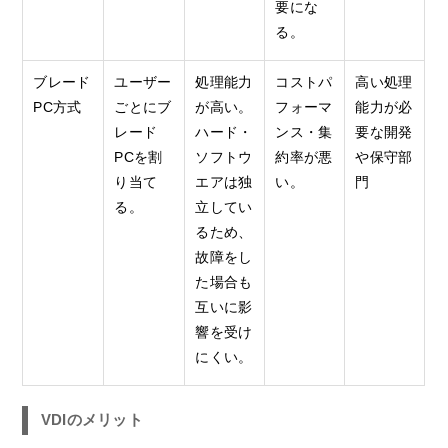
要にな
る。
ブレード
ユーザー
処理能力
コストパ
高い処理
PC方式
ごとにブ
が高い。
フォーマ
能力が必
レード
ハード・
ンス・集
要な開発
PCを割
ソフトウ
約率が悪
や保守部
り当て
エアは独
い。
門
る。
立してい
るため、
故障をし
た場合も
互いに影
響を受け
にくい。
VDIのメリット