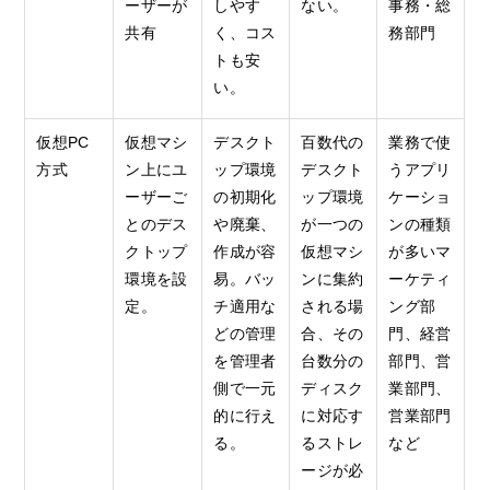
ーザーが
しやす
ない。
事務・総
共有
く、コス
務部門
トも安
い。
仮想PC
仮想マシ
デスクト
百数代の
業務で使
方式
ン上にユ
ップ環境
デスクト
うアプリ
ーザーご
の初期化
ップ環境
ケーショ
とのデス
や廃棄、
が一つの
ンの種類
クトップ
作成が容
仮想マシ
が多いマ
環境を設
易。バッ
ンに集約
ーケティ
定。
チ適用な
される場
ング部
どの管理
合、その
門、経営
を管理者
台数分の
部門、営
側で一元
ディスク
業部門、
的に行え
に対応す
営業部門
る。
るストレ
など
ージが必