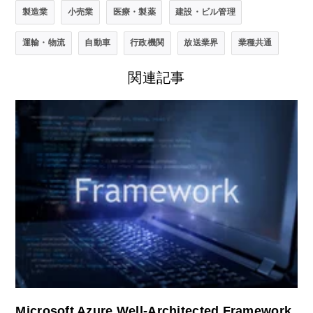
製造業
小売業
医療・製薬
建設・ビル管理
運輸・物流
自動車
行政機関
放送業界
業種共通
関連記事
Microsoft Azure Well-Architected Framework