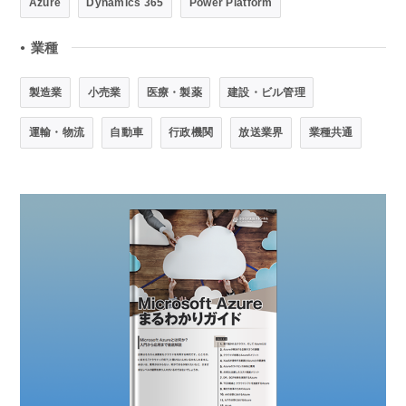
Azure
Dynamics 365
Power Platform
業種
●
製造業
小売業
医療・製薬
建設・ビル管理
運輸・物流
自動車
行政機関
放送業界
業種共通