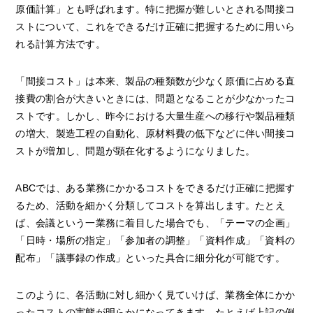
原価計算」とも呼ばれます。特に把握が難しいとされる間接コ
ストについて、これをできるだけ正確に把握するために用いら
れる計算方法です。
「間接コスト」は本来、製品の種類数が少なく原価に占める直
接費の割合が大きいときには、問題となることが少なかったコ
ストです。しかし、昨今における大量生産への移行や製品種類
の増大、製造工程の自動化、原材料費の低下などに伴い間接コ
ストが増加し、問題が顕在化するようになりました。
ABCでは、ある業務にかかるコストをできるだけ正確に把握す
るため、活動を細かく分類してコストを算出します。たとえ
ば、会議という一業務に着目した場合でも、「テーマの企画」
「日時・場所の指定」「参加者の調整」「資料作成」「資料の
配布」「議事録の作成」といった具合に細分化が可能です。
このように、各活動に対し細かく見ていけば、業務全体にかか
ったコストの実態が明らかになってきます。たとえば上記の例