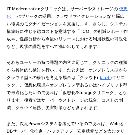
IT Modernizationクリニックは、サーバーやストレージの
仮想
化
、パブリックの活用、クラウドマイグレーションなど幅広
い環境のモダナイゼーションを支援します。さらに、システム
構築時に生じる総コストを意味する「TCO」の削減レポート作
成や、性能分析から今後のリソースにおける利用状況の可視化
など、現状の課題をすべて洗い出してくれます。
それらユーザーの持つ課題の内容に応じて、クリニックの種類
から具体的な検討を行います。たとえば、オンプレミス型から
クラウド型への移行を考える場合は「クラウド(
IaaS
)クリニ
ック」、仮想化環境をオンプレミス型あるいはハイブリッド型
で最適化したいのであれば「仮想化/Storageクリニック」とな
ります。後者ではサーバーやストレージの統合、コストの削
減、クラウド連携、災害対策などが含まれます。
また、次期Powerシステムを考えているのであれば、Web化・
DBサーバー化推進・バックアップ・安定稼働などを含むクリ