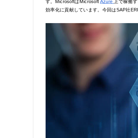
す。MicrosoftはMicrosoft
Azure
上で稼働す
効率化に貢献しています。今回はSAP社E