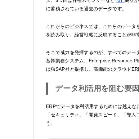
タ、3つ目は各種のセンサーなど
IoT
機器が
に蓄積されている過去のデータです。
これからのビジネスでは、これらのデータ
を読み取り、経営戦略に反映することが非
そこで威力を発揮するのが、すべてのデー
基幹業務システム、Enterprise Resource P
は独SAP社と提携し、高機能のクラウドERP「S
データ利活用を阻む要
ERPでデータを利活用するためには越えな
「セキュリティ」「開発スピード」「導入
う。