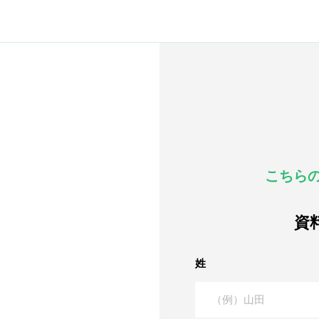
こちら
資
姓