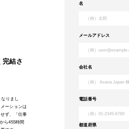
名
メールアドレス
く完結さ
会社名
となりまし
電話番号
ーメーションは
出せず、「仕事
から455時間
都道府県