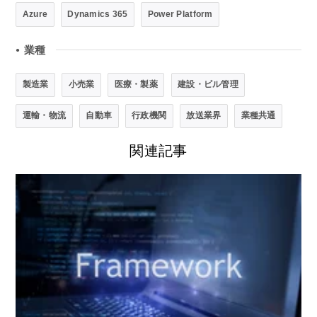
Azure
Dynamics 365
Power Platform
業種
●
製造業
小売業
医療・製薬
建設・ビル管理
運輸・物流
自動車
行政機関
放送業界
業種共通
関連記事