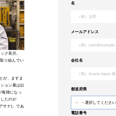
名
メールアドレス
テック長沢。
会社名
取り組んでい
とが、ますま
ーション量は以
都道府県
が複雑になっ
したのが
アサナ)」であ
電話番号