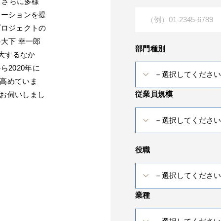
経てさらに多様
ューションを提
プロジェクトの
大下 幸一郎
部門種別
大するなか
2020年に
を高めていま
従業員規模
てお伺いしまし
役職
業種