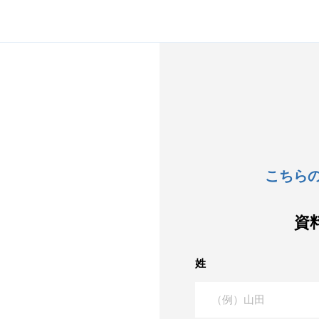
こちら
資
姓