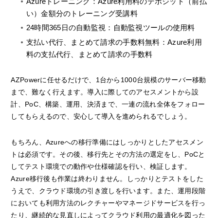
Azureトレーニング：Azure利用料のデポジット（前払
い）金額分のトレーニング受講料
24時間365日の自動監視：自動監視ツールの使用料
支払い代行、まとめて請求の手数料無料：Azure利用
料の支払代行、まとめて請求の手数料
AZPowerに任せるだけで、1台から1000台規模のサーバー移動
まで、難なく行えます。導入に際してのアセスメントから設
計、PoC、構築、運用、決済まで、一連の流れ全体をフォロー
してもらえるので、安心して導入を進められるでしょう。
もちろん、Azureへの移行準備にはしっかりとしたアセスメン
トは必須です。その後、移行先とその方法の選定をし、PoCと
してテスト環境での動作や仕様確認を行い、検証します。
Azure移行後も作業は終わりません。しっかりとテストをした
うえで、クラウド環境の引き渡しを行います。また、運用段階
においても利用方法のレクチャーやマネージドサービスを行っ
たり、継続的な見直しによってクラウド利用の最適化を図った