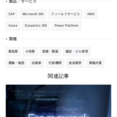
製品・サービス
●
SAP
Microsoft 365
フィールドサービス
AWS
Azure
Dynamics 365
Power Platform
業種
●
製造業
小売業
医療・製薬
建設・ビル管理
運輸・物流
自動車
行政機関
放送業界
業種共通
関連記事